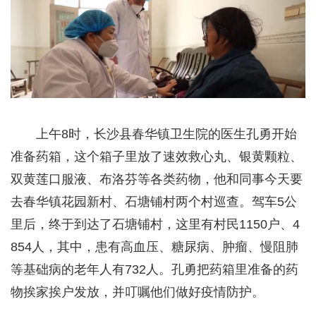
上午8时，长沙县春华镇卫生院的医生孔勇开始
准备药箱，这个箱子里放了速效救心丸、银黄颗粒、
双黄莲口服液、布洛芬等各类药物，他和同事今天要
去春华镇花园新村、石塘铺村两个村巡查。驾车5公
里后，终于到达了石塘铺村，这里有村民1150户、4
854人，其中，患有高血压、糖尿病、肿瘤、慢阻肺
等基础病的老年人有732人。孔勇把药箱里准备的药
物挨家挨户发放，并叮嘱他们做好疫情防护。