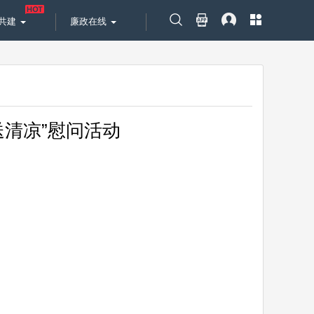
共建
廉政在线
送清凉”慰问活动