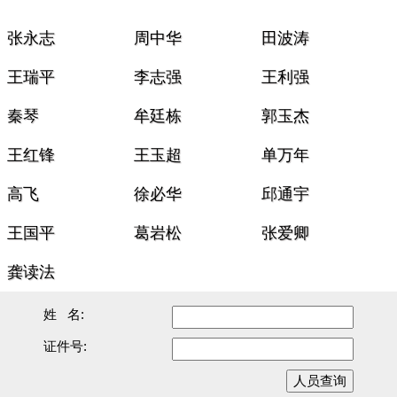
张永志
周中华
田波涛
王瑞平
李志强
王利强
秦琴
牟廷栋
郭玉杰
王红锋
王玉超
单万年
高飞
徐必华
邱通宇
王国平
葛岩松
张爱卿
龚读法
姓 名:
证件号:
人员查询