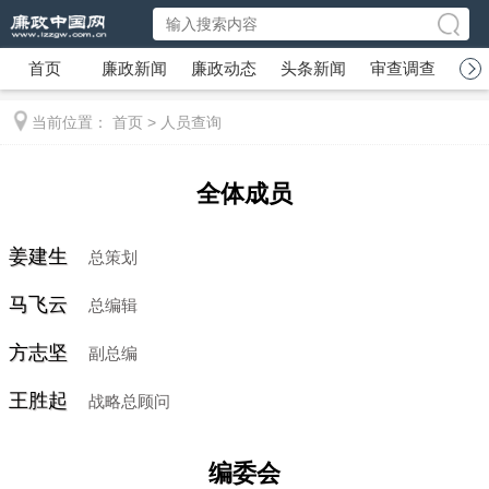
首页
廉政新闻
廉政动态
头条新闻
审查调查
廉
当前位置：
首页
>
人员查询
全体成员
姜建生
总策划
马飞云
总编辑
方志坚
副总编
王胜起
战略总顾问
编委会