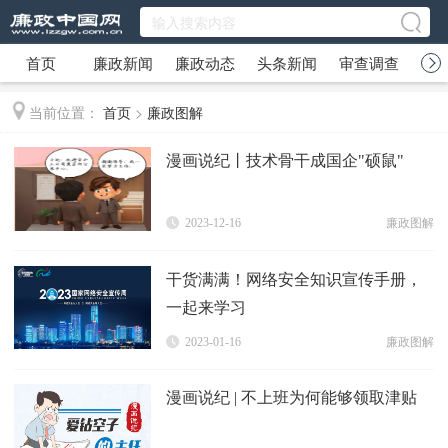
首页
廉政新闻
廉政动态
头条新闻
审查调查
廉
当前位置：
首页
>
廉政图解
漫画说纪丨技术骨干成国企"硕鼠"
2023-12-16
廉政图解
干货满满！网络安全知识宣传手册，
一起来学习
2023-01-16
廉政图解
漫画说纪 | 不上班为何能够领取津贴