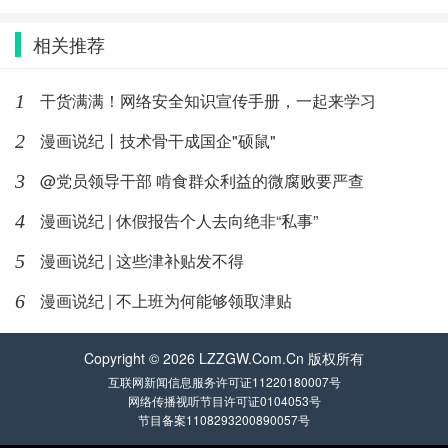
相关推荐
干货满满！网络安全知识宣传手册，一起来学习
1
漫画说纪丨技术骨干成国企"硕鼠"
2
@党员领导干部 啃食群众利益的微腐败要严查
3
漫画说纪 | 休假报告个人去向绝非“私事”
4
漫画说纪 | 这些津补贴发不得
5
漫画说纪 | 不上班为何能够领取津贴
6
Copyright © 2026 LZZGW.Com.Cn 版权所有
互联网新闻信息服务许可证11220180007号
网络传播视听节目许可证0104053号
节目备案1108293200890057号