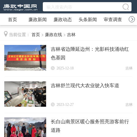
首页
廉政新闻
廉政动态
头条新闻
审查调查
廉
当前位置：
首页
>
廉政在线
>
吉林
吉林省边陲延边州：光影科技涌动红
色基因
2025-12-18
吉林
吉林舒兰现代大农业驶入快车道
2023-12-27
吉林
长白山南景区暖心服务照亮游客前行
道路