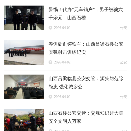
警惕！代办“无车销户”，男子被骗六
千余元，山西石楼
2026-04-02
公安
春训砺剑铸铁军：山西吕梁石楼公安
实弹射击训练纪实
2026-04-02
公安
山西吕梁临县公安交管：源头防范除
隐患 强化城乡公
2026-04-02
公安
山西石楼公安交管：交规知识赶大集
安全文明入万家