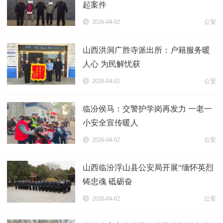
起案件
2026-04-02
公安
山西洪洞广胜寺派出所：户籍服务暖
人心 为民解忧获
2026-04-02
公安
临汾侯马：交警护学岗再发力 一老一
小安全宣传暖人
2026-04-02
公安
山西临汾浮山县公安局开展“缅怀英烈
铸忠魂 砥砺奋
2026-04-02
公安