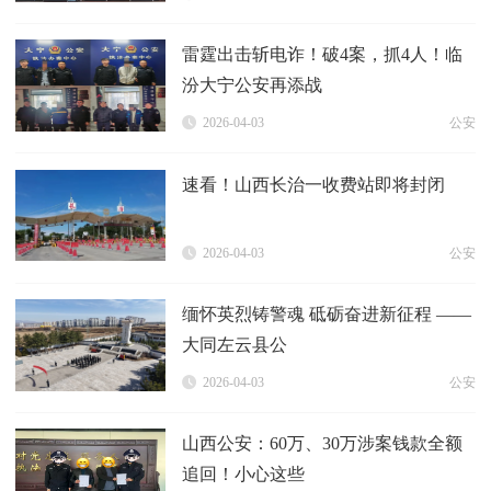
雷霆出击斩电诈！破4案，抓4人！临
汾大宁公安再添战
2026-04-03
公安
速看！山西长治一收费站即将封闭
2026-04-03
公安
缅怀英烈铸警魂 砥砺奋进新征程 ——
大同左云县公
2026-04-03
公安
山西公安：60万、30万涉案钱款全额
追回！小心这些