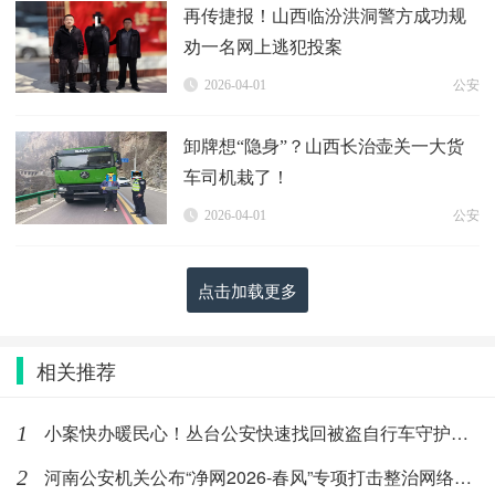
再传捷报！山西临汾洪洞警方成功规
劝一名网上逃犯投案
2026-04-01
公安
卸牌想“隐身”？山西长治壶关一大货
车司机栽了！
2026-04-01
公安
点击加载更多
相关推荐
小案快办暖民心！丛台公安快速找回被盗自行车守护群众“身边财产
1
河南公安机关公布“净网2026-春风”专项打击整治网络谣言典
2