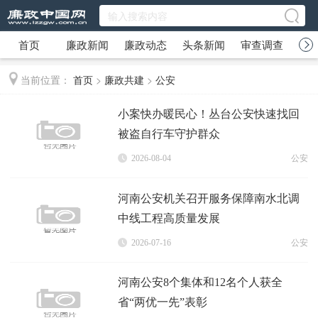
首页
廉政新闻
廉政动态
头条新闻
审查调查
廉
当前位置：
首页
>
廉政共建
>
公安
小案快办暖民心！丛台公安快速找回
被盗自行车守护群众
2026-08-04
公安
河南公安机关召开服务保障南水北调
中线工程高质量发展
2026-07-16
公安
河南公安8个集体和12名个人获全
省“两优一先”表彰