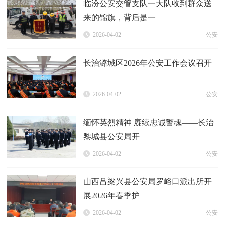
临汾公安交管支队一大队收到群众送
来的锦旗，背后是一
2026-04-02
公安
长治潞城区2026年公安工作会议召开
2026-04-02
公安
缅怀英烈精神 赓续忠诚警魂——长治
黎城县公安局开
2026-04-02
公安
山西吕梁兴县公安局罗峪口派出所开
展2026年春季护
2026-04-02
公安