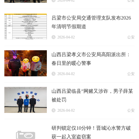
2026-04-02
公安
吕梁市公安局交通管理支队发布2026
年清明节假期道
2026-04-02
公安
山西吕梁孝义市公安局高阳派出所：
春日里的暖心警事
2026-04-02
公安
山西吕梁临县“网赌又涉诈，男子薛某
被处罚
2026-04-02
公安
研判锁定仅10分钟！晋城沁水警方破
获一起入室盗窃案