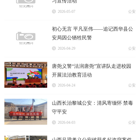
习宣传活动
2026-05-07
公安
初心无言 平凡至伟——追记西华县公
安局因公牺牲民警
2026-04-29
公安
唐尧义警“法润唐尧”宣讲队走进校园
开展法治教育活动
2026-04-24
公安
山西长治黎城公安：清风寄缅怀 禁毒
守平安
2026-04-03
公安
山西吕梁孝义公安破获多起盗窃案件