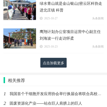
绿水青山就是金山银山||密云区科协走
进北庄镇 科普
2025-10-27
头条新闻
鹰翔计划办公室项目运营中心副主任
刘海波一行走访怀柔
2025-10-23
头条新闻
点击加载更多
相关推荐
我国首个干细胞开发应用协会举行换届会将联合高校着力培训细胞行
1
固废资源化产业——站在巨人肩膀上的巨人
2