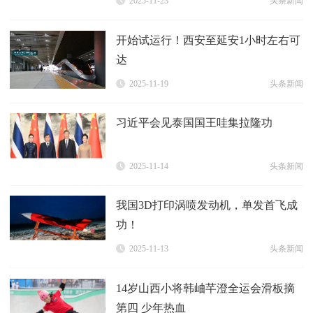
2025-11-23
头条新闻
开始试运行！西安至延安1小时左右可
达
2025-11-19
头条新闻
习近平会见泰国国王哇集拉隆功
2025-11-14
头条新闻
我国3D打印涡喷发动机，单发首飞成
功！
2025-11-13
头条新闻
14岁山西小将韩岫芊澄全运会滑板摘
第四 少年热血