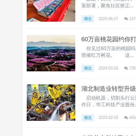
策部署，聚焦社区矫正...
湖北
2025-06-27
147
60万亩桃花园约你
你见过60万亩的桃园
雨催红万树花。 这...
湖北
2024-03-26
735
湖北制造业转型升级
启动机器，切割头行云
作日，华工科技产业股份..
湖北
2023-02-03
455