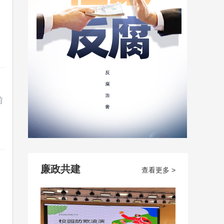
前
廉政共建
查看更多 >