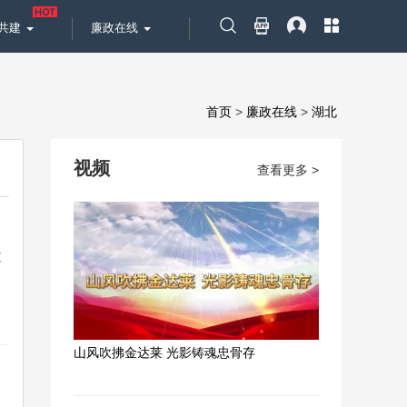
共建
廉政在线
首页
>
廉政在线
>
湖北
视频
查看更多 >
大
山风吹拂金达莱 光影铸魂忠骨存