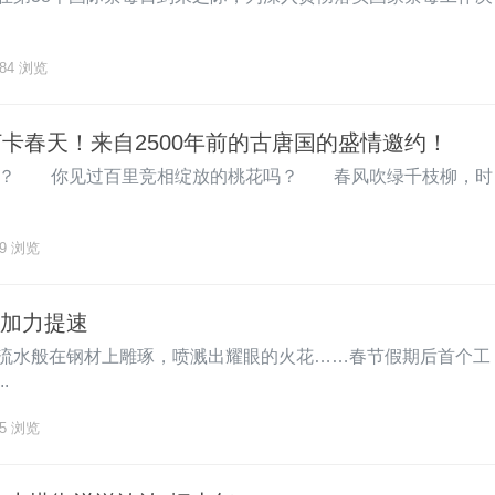
84
浏览
打卡春天！来自2500年前的古唐国的盛情邀约！
吗？ 你见过百里竞相绽放的桃花吗？ 春风吹绿千枝柳，时
9
浏览
加力提速
流水般在钢材上雕琢，喷溅出耀眼的火花……春节假期后首个工
.
5
浏览