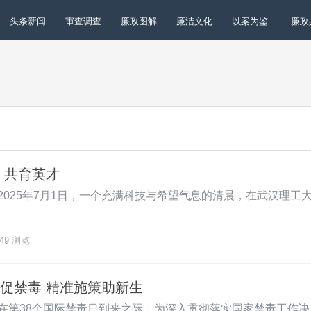
头条新闻
审查调查
廉政图解
廉洁文化
以案为鉴
廉政
 共育英才
025年7月1日，一个充满科技与希望气息的清晨，在武汉理工
49
浏览
促禁毒 精准施策助新生
第38个国际禁毒日到来之际，为深入贯彻落实国家禁毒工作决