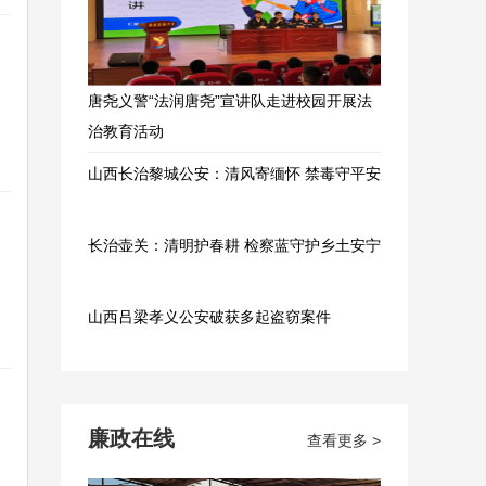
唐尧义警“法润唐尧”宣讲队走进校园开展法
治教育活动
山西长治黎城公安：清风寄缅怀 禁毒守平安
长治壶关：清明护春耕 检察蓝守护乡土安宁
山西吕梁孝义公安破获多起盗窃案件
廉政在线
查看更多 >