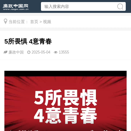
当前位置：
首页
>
视频
5所畏惧 4意青春
廉政中国
2025-05-04
13555