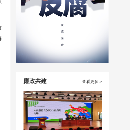
演
技
解
廉政共建
查看更多 >