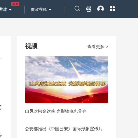
共建
廉政在线
视频
查看更多 >
因
山风吹拂金达莱 光影铸魂忠骨存
公安部推出《中国公安》国际形象宣传片
活