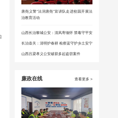
唐尧义警“法润唐尧”宣讲队走进校园开展法
治教育活动
山西长治黎城公安：清风寄缅怀 禁毒守平安
知
长治壶关：清明护春耕 检察蓝守护乡土安宁
山西吕梁孝义公安破获多起盗窃案件
廉政在线
查看更多 >