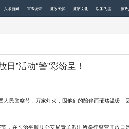
头条新闻
审查调查
廉政图解
廉洁文化
以案为鉴
廉政
放日”活动“警”彩纷呈！
中国人民警察节，万家灯火，因他们的陪伴而璀璨温暖，
节，在长治平顺县公安局青羊派出所举行警营开放日