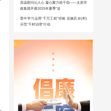
高温慰问沁人心 凝心聚力鼓干劲——太原市
政集团开展2025年夏季“送
晋中学习运用“千万工程”经验 实施百乡(村)
示范“千村治理”行动