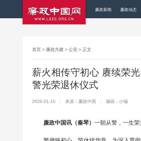
廉政新闻
廉政动态
首页
>
廉政共建
>
公安
> 正文
薪火相传守初心 赓续荣
警光荣退休仪式
2026-01-10
来源：廉政中国
编辑：小编
廉政中国讯（秦琴）
一朝从警，一生荣
警徽映初心，荣休续华章。为深入贯彻落