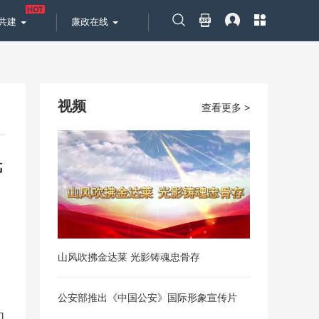
共建
廉政在线
视频
查看更多 >
民
山风吹拂金达莱 光影铸魂忠骨存
公安部推出《中国公安》国际形象宣传片
和