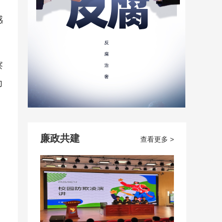
感
察
力
廉政共建
查看更多 >