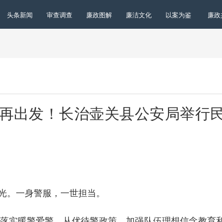
头条新闻
审查调查
廉政图解
廉洁文化
以案为鉴
廉政
光再出发！长治壶关县公安局举行
光。一身警服，一世担当。
实暖警爱警、从优待警政策，加强队伍理想信念教育