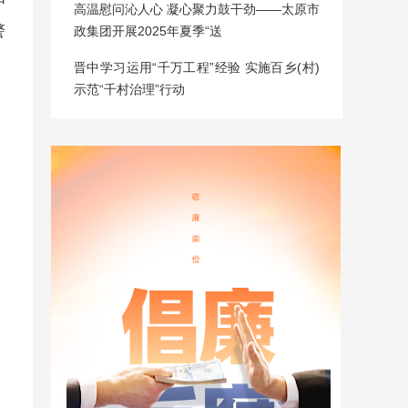
高温慰问沁人心 凝心聚力鼓干劲——太原市
警
政集团开展2025年夏季“送
晋中学习运用“千万工程”经验 实施百乡(村)
示范“千村治理”行动