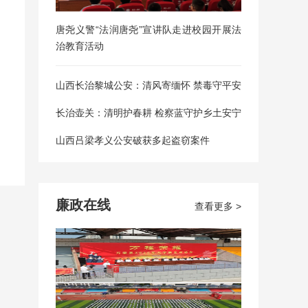
唐尧义警“法润唐尧”宣讲队走进校园开展法
治教育活动
山西长治黎城公安：清风寄缅怀 禁毒守平安
长治壶关：清明护春耕 检察蓝守护乡土安宁
山西吕梁孝义公安破获多起盗窃案件
廉政在线
查看更多 >