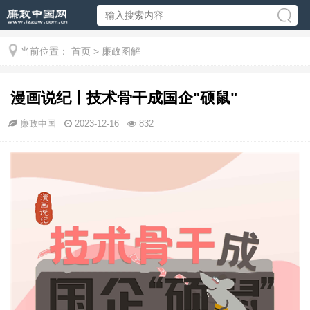
当前位置：
首页
>
廉政图解
漫画说纪丨技术骨干成国企"硕鼠"
廉政中国
2023-12-16
832