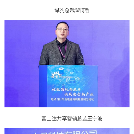
绿驹总裁瞿博哲
富士达共享营销总监王宁波