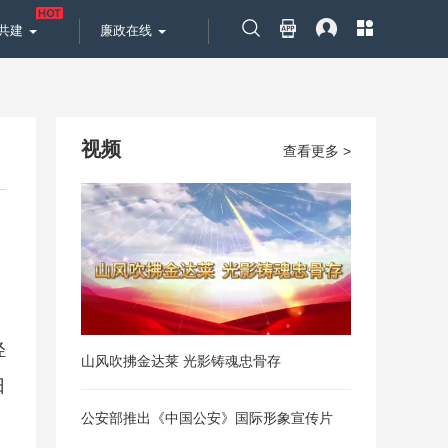
共建
廉政在线
视频
查看更多 >
轻
山风吹拂金达莱 光影铸魂忠骨存
日
公安部推出《中国公安》国际形象宣传片