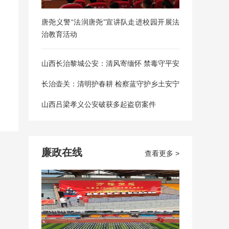
唐尧义警“法润唐尧”宣讲队走进校园开展法
治教育活动
山西长治黎城公安：清风寄缅怀 禁毒守平安
长治壶关：清明护春耕 检察蓝守护乡土安宁
山西吕梁孝义公安破获多起盗窃案件
廉政在线
查看更多 >