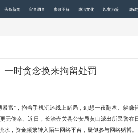
头条新闻
审查调查
廉政图解
廉洁文化
以案为鉴
廉政
！一时贪念换来拘留处罚
博暴富”，抱着手机沉迷线上赌局，幻想一夜翻盘、躺赚
更无侥幸。近日，长治壶关县公安局黄山派出所民警在
流水，资金频繁转入陌生网络平台，疑似参与网络赌博。