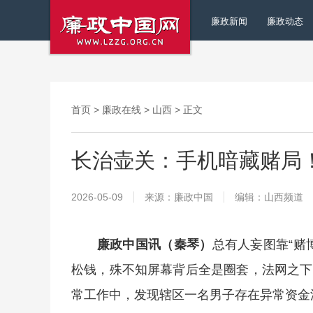
廉政新闻
廉政动态
首页
>
廉政在线
>
山西
> 正文
长治壶关：手机暗藏赌局
2026-05-09
来源：廉政中国
编辑：山西频道
廉政中国讯（秦琴）
总有人妄图靠“赌
松钱，殊不知屏幕背后全是圈套，法网之下
常工作中，发现辖区一名男子存在异常资金