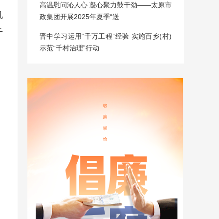
高温慰问沁人心 凝心聚力鼓干劲——太原市
机
政集团开展2025年夏季“送
千
晋中学习运用“千万工程”经验 实施百乡(村)
示范“千村治理”行动