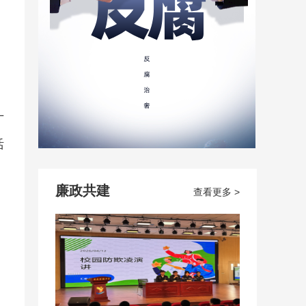
广
活
廉政共建
查看更多 >