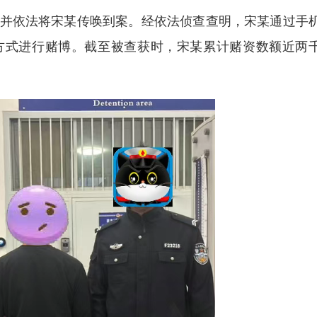
依法将宋某传唤到案。经依法侦查查明，宋某通过手
方式进行赌博。截至被查获时，宋某累计赌资数额近两