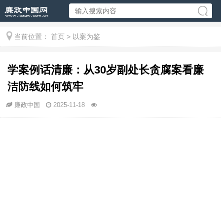
当前位置：
首页
>
以案为鉴
学案例话清廉：从30岁副处长贪腐案看廉
洁防线如何筑牢
廉政中国
2025-11-18