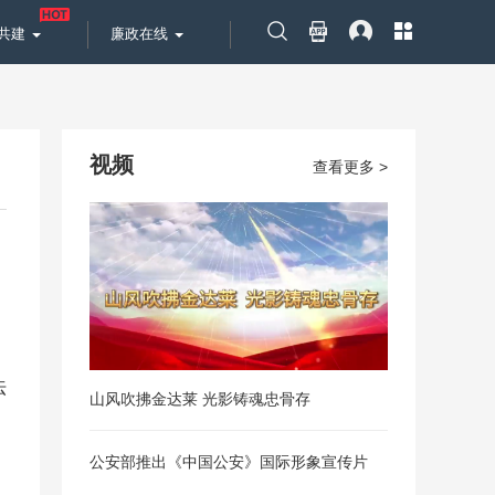
共建
廉政在线
视频
查看更多 >
法
山风吹拂金达莱 光影铸魂忠骨存
公安部推出《中国公安》国际形象宣传片