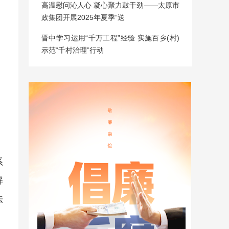
高温慰问沁人心 凝心聚力鼓干劲——太原市
政集团开展2025年夏季“送
晋中学习运用“千万工程”经验 实施百乡(村)
示范“千村治理”行动
系
解
法