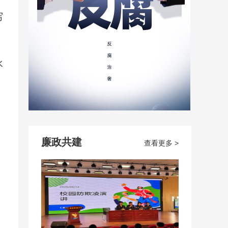
写
水
廉政共建
查看更多 >