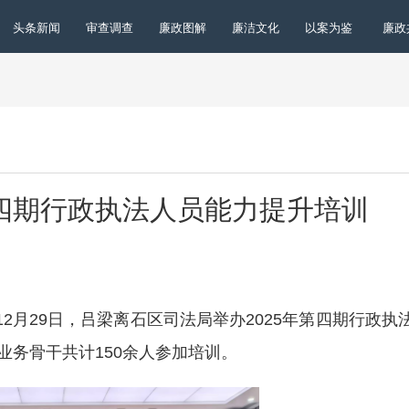
头条新闻
审查调查
廉政图解
廉洁文化
以案为鉴
廉政
四期行政执法人员能力提升培训
年12月29日，吕梁离石区司法局举办2025年第四期行政执
业务骨干共计150余人参加培训。