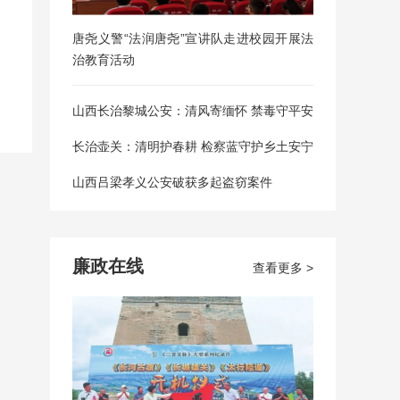
唐尧义警“法润唐尧”宣讲队走进校园开展法
治教育活动
山西长治黎城公安：清风寄缅怀 禁毒守平安
长治壶关：清明护春耕 检察蓝守护乡土安宁
山西吕梁孝义公安破获多起盗窃案件
廉政在线
查看更多 >