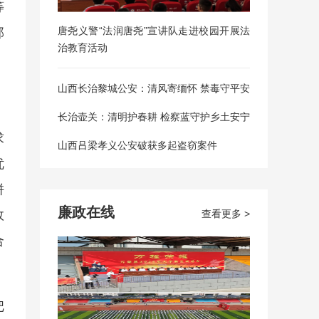
等
唐尧义警“法润唐尧”宣讲队走进校园开展法
部
治教育活动
山西长治黎城公安：清风寄缅怀 禁毒守平安
长治壶关：清明护春耕 检察蓝守护乡土安宁
求
山西吕梁孝义公安破获多起盗窃案件
优
拼
廉政在线
效
查看更多 >
合
把