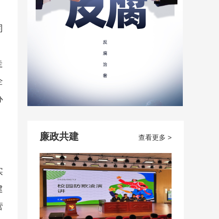
同
，
走
企
办
廉政共建
查看更多 >
实
建
营