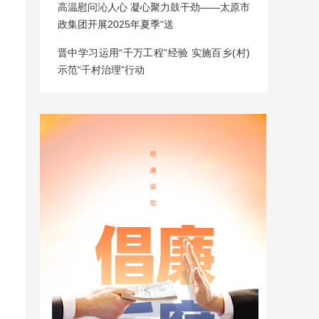
高温慰问沁人心 凝心聚力鼓干劲——太原市
政集团开展2025年夏季“送
晋中学习运用“千万工程”经验 实施百乡(村)
示范“千村治理”行动