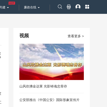
共建
廉政在线
视频
查看更多 >
速
山风吹拂金达莱 光影铸魂忠骨存
金
公安部推出《中国公安》国际形象宣传片
让