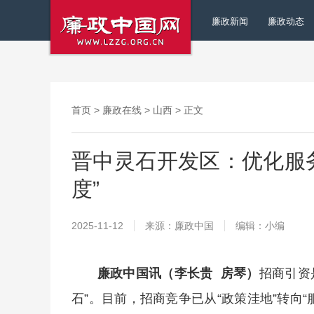
廉政新闻
廉政动态
首页
>
廉政在线
>
山西
> 正文
晋中灵石开发区：优化服
度”
2025-11-12
来源：廉政中国
编辑：小编
廉政中国讯（李长贵 房琴）
招商引资
石”。目前，招商竞争已从“政策洼地”转向